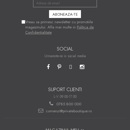
Vreau sa primesc newsletter cu promotiile
magazinului. Afla mai multe in
Politica de
Confidentialitate
SOCIAL
Urmareste-ne in social media
SUPORT CLIENTI
L-V 09:00-17:00
0785 800 000
comenzi@privateboutique.ro