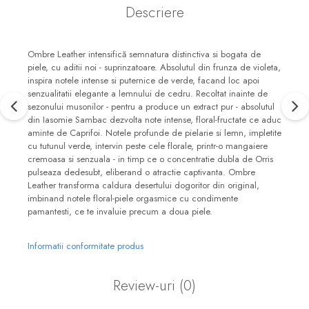
Descriere
Ombre Leather intensifică semnatura distinctiva si bogata de
piele, cu aditii noi - suprinzatoare. Absolutul din frunza de violeta,
inspira notele intense si puternice de verde, facand loc apoi
senzualitatii elegante a lemnului de cedru. Recoltat inainte de
sezonului musonilor - pentru a produce un extract pur - absolutul
din Iasomie Sambac dezvolta note intense, floral-fructate ce aduc
aminte de Caprifoi. Notele profunde de pielarie si lemn, impletite
cu tutunul verde, intervin peste cele florale, printr-o mangaiere
cremoasa si senzuala - in timp ce o concentratie dubla de Orris
pulseaza dedesubt, eliberand o atractie captivanta. Ombre
Leather transforma caldura desertului dogoritor din original,
imbinand notele floral-piele orgasmice cu condimente
pamantesti, ce te invaluie precum a doua piele.
Informatii conformitate produs
Review-uri
(0)