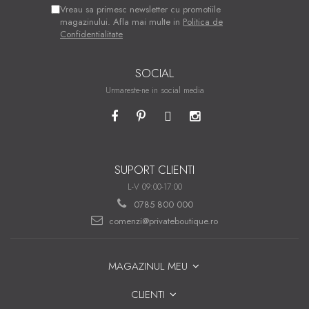
Vreau sa primesc newsletter cu promotiile
magazinului. Afla mai multe in
Politica de
Confidentialitate
SOCIAL
Urmareste-ne in social media
SUPORT CLIENTI
L-V 09:00-17:00
0785 800 000
comenzi@privateboutique.ro
MAGAZINUL MEU
CLIENTI