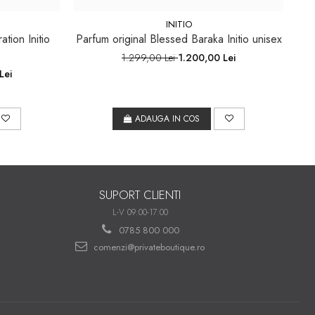
INITIO
ation Initio
Parfum original Blessed Baraka Initio unisex
1.299,00 Lei
1.200,00 Lei
Lei
ADAUGA IN COS
SUPORT CLIENTI
L-V 09:00-17:00
0785 800 000
comenzi@privateboutique.ro