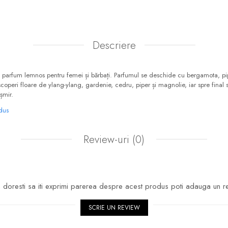
Descriere
parfum lemnos pentru femei și bărbați. Parfumul se deschide cu bergamota, pipe
coperi floare de ylang-ylang, gardenie, cedru, piper și magnolie, iar spre final
șmir.
odus
Review-uri
(0)
doresti sa iti exprimi parerea despre acest produs poti adauga un r
SCRIE UN REVIEW