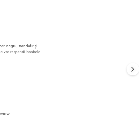
r negru, trandafir și
 se vor raspandi boabele
eview.