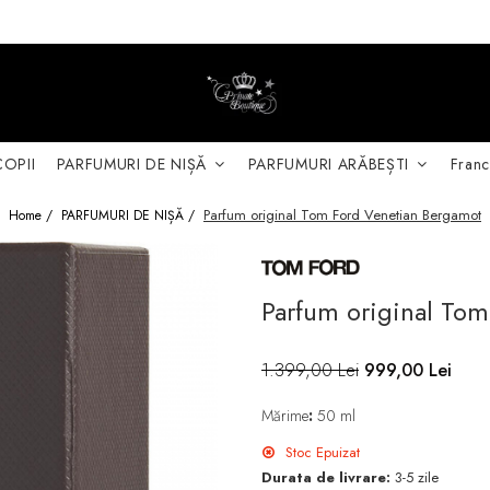
COPII
PARFUMURI DE NIȘĂ
PARFUMURI ARĂBEȘTI
Franc
Parfum original Tom Ford Venetian Bergamot
Home /
PARFUMURI DE NIȘĂ /
Parfum original To
1.399,00 Lei
999,00 Lei
Mărime
:
50 ml
Stoc Epuizat
Durata de livrare:
3-5 zile