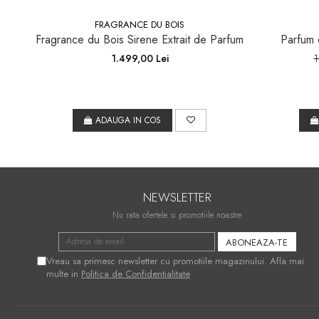
FRAGRANCE DU BOIS
Fragrance du Bois Sirene Extrait de Parfum
Parfum o
1.499,00 Lei
1
ADAUGA IN COS
NEWSLETTER
Nu rata ofertele si promotiile noastre
Vreau sa primesc newsletter cu promotiile magazinului. Afla mai
multe in
Politica de Confidentialitate