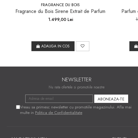
FRAGRANCE DU BOIS
Fragrance du Bois Sirene Extrait de Parfum
Parfum o
1.499,00 Lei
1
ADAUGA IN COS
NEWSLETTER
Nu rata ofertele si promotiile noastre
Vreau sa primesc newsletter cu promotiile magazinului. Afla mai
multe in
Politica de Confidentialitate