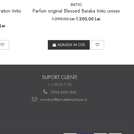
INITIO
ation Initio
Parfum original Blessed Baraka Initio unisex
1.299,00 Lei
1.200,00 Lei
Lei
ADAUGA IN COS
SUPORT CLIENTI
L-V 09:00-17:00
0785 800 000
comenzi@privateboutique.ro