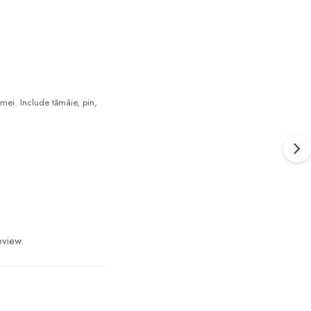
emei. Include tămâie, pin,
eview.