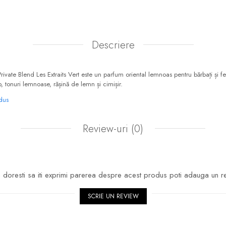
Descriere
Private Blend Les Extraits Vert este un parfum oriental lemnoas pentru bărbați și f
op, tonuri lemnoase, rășină de lemn și cimișir.
odus
Review-uri
(0)
doresti sa iti exprimi parerea despre acest produs poti adauga un r
SCRIE UN REVIEW