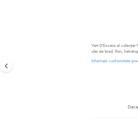
Vert D'Encens al colecției 
ulei de brad, flori, heliotr
Informatii conformitate pr
Daca 