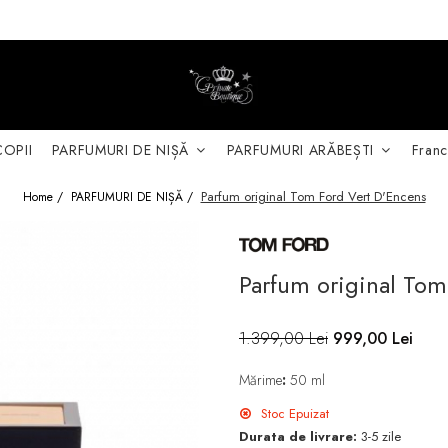
COPII
PARFUMURI DE NIȘĂ
PARFUMURI ARĂBEȘTI
Franc
Parfum original Tom Ford Vert D'Encens
Home /
PARFUMURI DE NIȘĂ /
Parfum original Tom
1.399,00 Lei
999,00 Lei
Mărime
:
50 ml
Stoc Epuizat
Durata de livrare:
3-5 zile