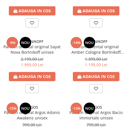
ADAUGA IN COS
ADAUGA IN COS
BORTNIKOFF
BORTNIKOFF
-9%
NOU
-14%
NOU
Parfum oriental original Sayat
Parfum oriental original
Nova Bortnikoff unisex
Amber Cologne Bortnikoff
unisex
2.199,00 Lei
1.399,00 Lei
1.999,00 Lei
1.199,00 Lei
ADAUGA IN COS
ADAUGA IN COS
ARGOS
ARGOS
-15%
NOU
-13%
NOU
Parfum original Argos Adonis
Parfum original Argos Bacio
Awakens unisex
Immortale unisex
999,00 Lei
799,00 Lei