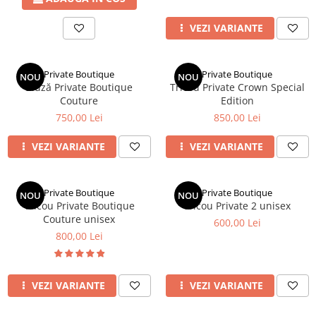
VEZI VARIANTE
Private Boutique
Private Boutique
NOU
NOU
Bluză Private Boutique
Tricou Private Crown Special
Couture
Edition
750,00 Lei
850,00 Lei
VEZI VARIANTE
VEZI VARIANTE
Private Boutique
Private Boutique
NOU
NOU
Tricou Private Boutique
Tricou Private 2 unisex
Couture unisex
600,00 Lei
800,00 Lei
VEZI VARIANTE
VEZI VARIANTE