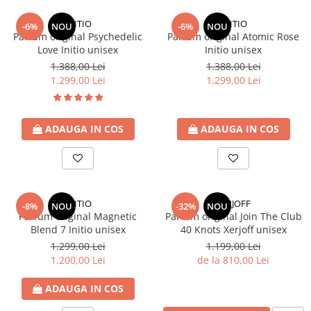
INITIO
INITIO
-6%
NOU
-6%
NOU
Parfum original Psychedelic
Parfum original Atomic Rose
Love Initio unisex
Initio unisex
1.388,00 Lei
1.388,00 Lei
1.299,00 Lei
1.299,00 Lei
ADAUGA IN COS
ADAUGA IN COS
INITIO
XERJOFF
-8%
NOU
-32%
NOU
Parfum original Magnetic
Parfum original Join The Club
Blend 7 Initio unisex
40 Knots Xerjoff unisex
1.299,00 Lei
1.199,00 Lei
1.200,00 Lei
de la 810,00 Lei
ADAUGA IN COS