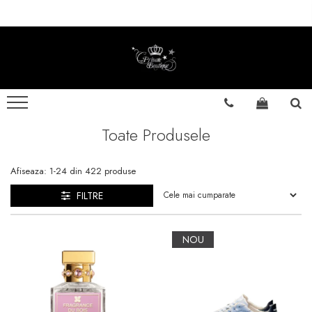
FEMEI
BĂRBAȚI
PARFUMURI DE NIȘĂ
PARFUMURI ARĂBEȘTI
Costume
Costume
Parfumuri bărbătești
Parfumuri bărbătești
Treninguri
Jachete
Parfumuri damă
Parfumuri damă
Rochii
Treninguri
Parfumuri unisex
Parfumuri unisex
Toate Produsele
Rochii de mireasă
Tricouri
Seturi cadou
Set parfumuri
Afiseaza:
1-
24
din
422
produse
Tricouri
Încălțăminte
FILTRE
Pantofi casual
Genți
Încălțăminte sport
NOU
Ghete
Accesorii