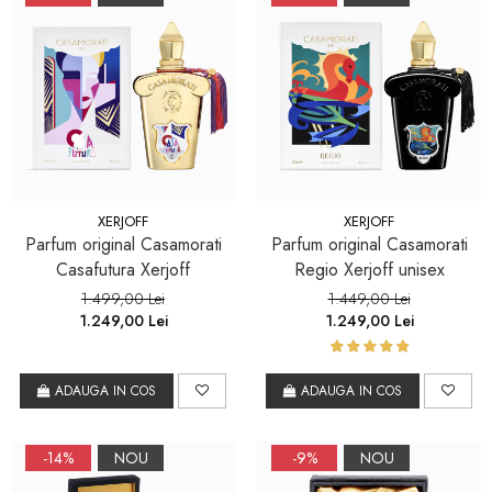
XERJOFF
XERJOFF
Parfum original Casamorati
Parfum original Casamorati
Casafutura Xerjoff
Regio Xerjoff unisex
1.499,00 Lei
1.449,00 Lei
1.249,00 Lei
1.249,00 Lei
ADAUGA IN COS
ADAUGA IN COS
-14%
NOU
-9%
NOU