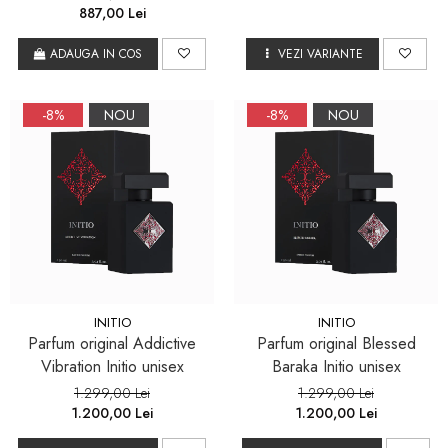
887,00 Lei
ADAUGA IN COS
VEZI VARIANTE
-8%
NOU
-8%
NOU
INITIO
INITIO
Parfum original Addictive
Parfum original Blessed
Vibration Initio unisex
Baraka Initio unisex
1.299,00 Lei
1.299,00 Lei
1.200,00 Lei
1.200,00 Lei