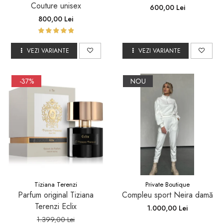
Couture unisex
600,00 Lei
800,00 Lei
VEZI VARIANTE
VEZI VARIANTE
-37%
NOU
Tiziana Terenzi
Private Boutique
Parfum original Tiziana
Compleu sport Neira damă
Terenzi Eclix
1.000,00 Lei
1.399,00 Lei