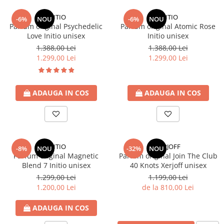
INITIO
INITIO
-6%
NOU
-6%
NOU
Parfum original Psychedelic
Parfum original Atomic Rose
Love Initio unisex
Initio unisex
1.388,00 Lei
1.388,00 Lei
1.299,00 Lei
1.299,00 Lei
ADAUGA IN COS
ADAUGA IN COS
INITIO
XERJOFF
-8%
NOU
-32%
NOU
Parfum original Magnetic
Parfum original Join The Club
Blend 7 Initio unisex
40 Knots Xerjoff unisex
1.299,00 Lei
1.199,00 Lei
1.200,00 Lei
de la 810,00 Lei
ADAUGA IN COS