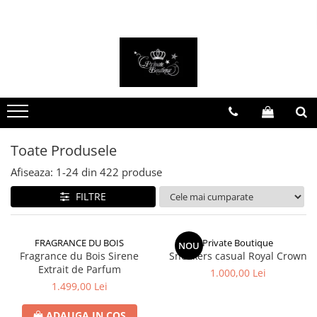
FEMEI
BĂRBAȚI
PARFUMURI DE NIȘĂ
PARFUMURI ARĂBEȘTI
Costume
Costume
Parfumuri bărbătești
Parfumuri bărbătești
Treninguri
Jachete
Parfumuri damă
Parfumuri damă
Rochii
Treninguri
Parfumuri unisex
Parfumuri unisex
Rochii de mireasă
Tricouri
Seturi cadou
Set parfumuri
Toate Produsele
Tricouri
Încălțăminte
Afiseaza:
1-
24
din
422
produse
Pantofi casual
Genți
FILTRE
Încălțăminte sport
Ghete
FRAGRANCE DU BOIS
Private Boutique
NOU
Accesorii
Fragrance du Bois Sirene
Sneakers casual Royal Crown
Extrait de Parfum
1.000,00 Lei
1.499,00 Lei
ADAUGA IN COS