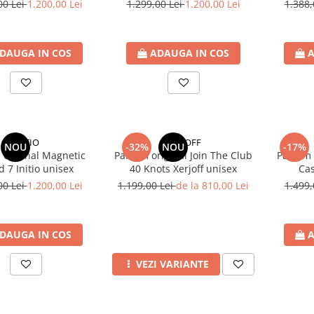
00 Lei
1.200,00 Lei
1.299,00 Lei
1.200,00 Lei
1.388,
DAUGA IN COS
ADAUGA IN COS
A
INITIO
XERJOFF
NOU
-32%
NOU
-17%
 original Magnetic
Parfum original Join The Club
Parfum 
d 7 Initio unisex
40 Knots Xerjoff unisex
Cas
00 Lei
1.200,00 Lei
1.199,00 Lei
de la 810,00 Lei
1.499,
DAUGA IN COS
A
VEZI VARIANTE