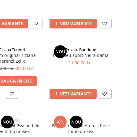
I VARIANTE
VEZI VARIANTE
Tiziana Terenzi
Private Boutique
NOU
m original Tiziana
Compleu sport Neira damă
Terenzi Eclix
1.000,00 Lei
,00 Lei
887,00 Lei
DAUGA IN COS
VEZI VARIANTE
INITIO
INITIO
NOU
-6%
NOU
original Psychedelic
Parfum original Atomic Rose
e Initio unisex
Initio unisex