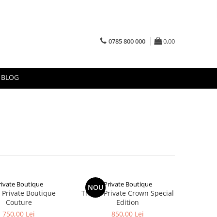
0785 800 000
0,00
BLOG
rivate Boutique
Private Boutique
NOU
 Private Boutique
Tricou Private Crown Special
Couture
Edition
750,00 Lei
850,00 Lei