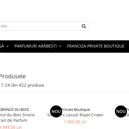
ȘĂ
PARFUMURI ARĂBEȘTI
FRANCIZA PRIVATE BOUTIQUE
Produsele
1-
24
din
422
produse
GRANCE DU BOIS
Private Boutique
P
NOU
NOU
nce du Bois Sirene
Sneakers casual Royal Crown
Bluză
rait de Parfum
1.000,00 Lei
1.499,00 Lei