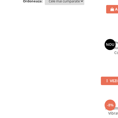
Ordoneaza:
A
Pr
NOU
Tricou
C
VEZ
-8%
Parfum 
Vibra