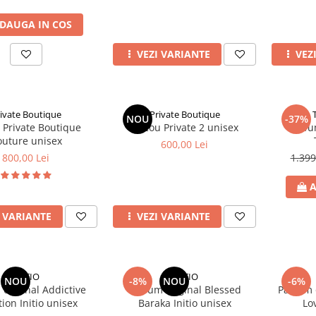
DAUGA IN COS
VEZI VARIANTE
VEZ
ivate Boutique
Private Boutique
NOU
-37%
 Private Boutique
Tricou Private 2 unisex
Parfu
outure unisex
600,00 Lei
800,00 Lei
1.399
A
I VARIANTE
VEZI VARIANTE
INITIO
INITIO
NOU
-8%
NOU
-6%
original Addictive
Parfum original Blessed
Parfum 
tion Initio unisex
Baraka Initio unisex
Lov