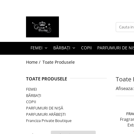
FEMEI
BĂRBAȚI
PARFUMURI DE NIȘĂ
PARFUMURI ARĂBEȘTI
Costume
Costume
Parfumuri bărbătești
Parfumuri bărbătești
Treninguri
Jachete
Parfumuri damă
Parfumuri damă
FEMEI
BĂRBAȚI
COPII
PARFUMURI DE NI
Rochii
Treninguri
Parfumuri unisex
Parfumuri unisex
Rochii de mireasă
Tricouri
Seturi cadou
Set parfumuri
Home /
Toate Produsele
Tricouri
Încălțăminte
Toate 
Pantofi casual
Genți
TOATE PRODUSELE
Încălțăminte sport
Afiseaza:
FEMEI
BĂRBAȚI
Ghete
COPII
Accesorii
PARFUMURI DE NIȘĂ
FRA
PARFUMURI ARĂBEȘTI
Fragra
Franciza Private Boutique
Ext