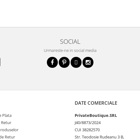
SOCIAL
Urmareste-ne in social media
DATE COMERCIALE
 Plata
PrivateBoutique.SRL
e Retur
J40/8873/2024
Produselor
CUI 38282570
de Retur
Str. Teodosie Rudeanu 3 B,