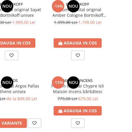
BORTNIKOFF
BORTNIKOFF
NOU
-14%
NOU
iental original Sayat
Parfum oriental original
Bortnikoff unisex
Amber Cologne Bortnikoff
unisex
00 Lei
1.999,00 Lei
1.399,00 Lei
1.199,00 Lei
DAUGA IN COS
ADAUGA IN COS
ARGOS
MAISON INCENS
NOU
-13%
NOU
riginal Argos Pallas
Parfum original Chypre Isli
thene unisex
Maison Incens bărbătesc
 Lei
de la 849,00 Lei
779,00 Lei
679,00 Lei
ADAUGA IN COS
I VARIANTE