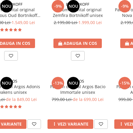
BORTNIKOFF
BORTNIKOFF
NOU
-9%
NOU
-9%
 oriental original
Parfum oriental original
Parfum or
ous Oud Bortnikoff
Zemfira Bortnikoff unisex
Nova 
unisex
00 Lei
1.549,00 Lei
2.199,00 Lei
1.999,00 Lei
2.199,
DAUGA IN COS
ADAUGA IN COS
A
ARGOS
ARGOS
NOU
-13%
NOU
-15%
riginal Argos Adonis
Parfum original Argos Bacio
Parfum o
akens unisex
Immortale unisex
A
Lei
de la 849,00 Lei
799,00 Lei
de la 699,00 Lei
999,00
I VARIANTE
VEZI VARIANTE
VEZ