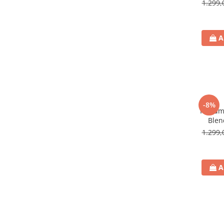
1.299,
A
-8%
Parfum
Blen
1.299,
A