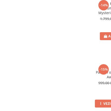
-14%
Parfum
Mysteri
1.799,
A
-15%
Parfum o
Aw
999,00 
VEZ