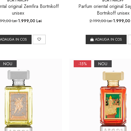
BORTNIKOFF
BORTNIKOFF
tal original Zemfira Bortnikoff
Parfum oriental original S
unisex
Bortnikoff unisex
199,00 Lei
1.999,00 Lei
2.199,00 Lei
1.999,00 
ADAUGA IN COS
ADAUGA IN COS
NOU
-15%
NOU