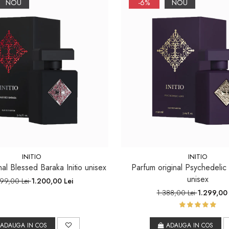
NOU
-6%
NOU
INITIO
INITIO
nal Blessed Baraka Initio unisex
Parfum original Psychedelic 
unisex
299,00 Lei
1.200,00 Lei
1.388,00 Lei
1.299,00 
ADAUGA IN COS
ADAUGA IN COS