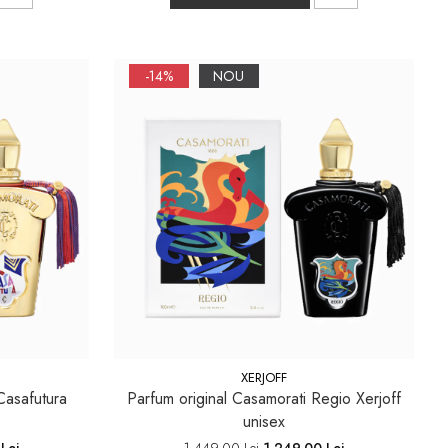
-14%
NOU
XERJOFF
Casafutura
Parfum original Casamorati Regio Xerjoff
unisex