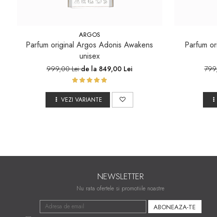
ARGOS
Parfum original Argos Adonis Awakens
Parfum or
unisex
999,00 Lei
de la 849,00 Lei
799
VEZI VARIANTE
NEWSLETTER
Nu rata ofertele si promotiile noastre