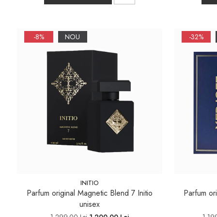
-8%
NOU
-32%
INITIO
Parfum original Magnetic Blend 7 Initio
Parfum ori
unisex