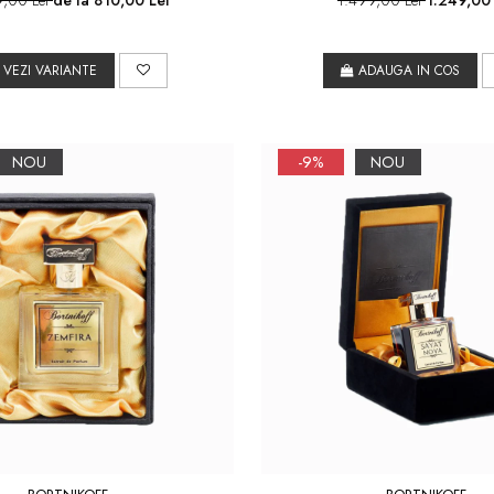
9,00 Lei
de la 810,00 Lei
1.499,00 Lei
1.249,00 
VEZI VARIANTE
ADAUGA IN COS
NOU
-9%
NOU