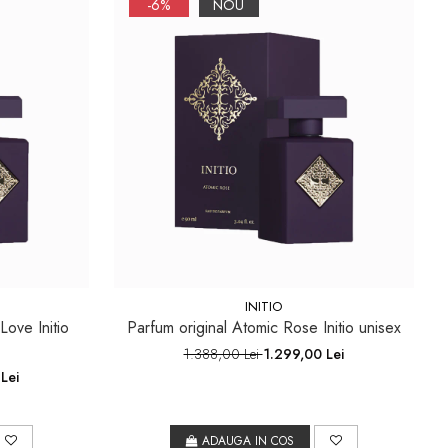
-6%
NOU
INITIO
Love Initio
Parfum original Atomic Rose Initio unisex
1.388,00 Lei
1.299,00 Lei
Lei
ADAUGA IN COS