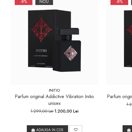
-8%
NOU
-8%
INITIO
Parfum original Addictive Vibration Initio
Parfum origi
unisex
1.
1.299,00 Lei
1.200,00 Lei
ADAUGA IN COS