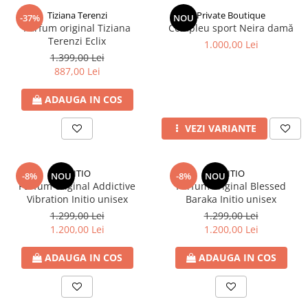
Tiziana Terenzi
Private Boutique
-37%
NOU
Parfum original Tiziana
Compleu sport Neira damă
Terenzi Eclix
1.000,00 Lei
1.399,00 Lei
887,00 Lei
ADAUGA IN COS
VEZI VARIANTE
INITIO
INITIO
-8%
NOU
-8%
NOU
Parfum original Addictive
Parfum original Blessed
Vibration Initio unisex
Baraka Initio unisex
1.299,00 Lei
1.299,00 Lei
1.200,00 Lei
1.200,00 Lei
ADAUGA IN COS
ADAUGA IN COS