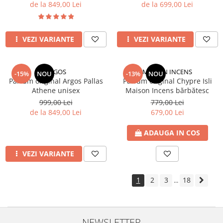
de la 849,00 Lei
de la 699,00 Lei
VEZI VARIANTE
VEZI VARIANTE
ARGOS
MAISON INCENS
-15%
NOU
-13%
NOU
Parfum original Argos Pallas
Parfum original Chypre Isli
Athene unisex
Maison Incens bărbătesc
999,00 Lei
779,00 Lei
de la 849,00 Lei
679,00 Lei
ADAUGA IN COS
VEZI VARIANTE
1
2
3
18
...
NEWSLETTER