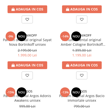
ADAUGA IN COS
ADAUGA IN COS
BORTNIKOFF
BORTNIKOFF
-9%
NOU
-14%
NOU
Parfum oriental original Sayat
Parfum oriental original
Nova Bortnikoff unisex
Amber Cologne Bortnikoff
unisex
2.199,00 Lei
1.399,00 Lei
1.999,00 Lei
1.199,00 Lei
ADAUGA IN COS
ADAUGA IN COS
ARGOS
ARGOS
-15%
NOU
-13%
NOU
Parfum original Argos Adonis
Parfum original Argos Bacio
Awakens unisex
Immortale unisex
999,00 Lei
799,00 Lei