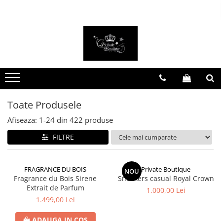
FEMEI
BĂRBAȚI
PARFUMURI DE NIȘĂ
PARFUMURI ARĂBEȘTI
Costume
Costume
Parfumuri bărbătești
Parfumuri bărbătești
Treninguri
Jachete
Parfumuri damă
Parfumuri damă
Rochii
Treninguri
Parfumuri unisex
Parfumuri unisex
Rochii de mireasă
Tricouri
Seturi cadou
Set parfumuri
Toate Produsele
Tricouri
Încălțăminte
Afiseaza:
1-
24
din
422
produse
Pantofi casual
Genți
FILTRE
Încălțăminte sport
Ghete
FRAGRANCE DU BOIS
Private Boutique
NOU
Accesorii
Fragrance du Bois Sirene
Sneakers casual Royal Crown
Extrait de Parfum
1.000,00 Lei
1.499,00 Lei
ADAUGA IN COS