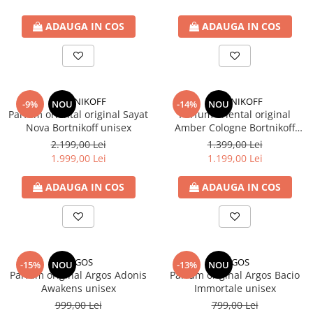
ADAUGA IN COS
ADAUGA IN COS
BORTNIKOFF
BORTNIKOFF
-9%
NOU
-14%
NOU
Parfum oriental original Sayat
Parfum oriental original
Nova Bortnikoff unisex
Amber Cologne Bortnikoff
unisex
2.199,00 Lei
1.399,00 Lei
1.999,00 Lei
1.199,00 Lei
ADAUGA IN COS
ADAUGA IN COS
ARGOS
ARGOS
-15%
NOU
-13%
NOU
Parfum original Argos Adonis
Parfum original Argos Bacio
Awakens unisex
Immortale unisex
999,00 Lei
799,00 Lei