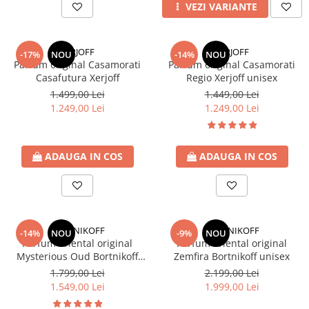
VEZI VARIANTE
XERJOFF
XERJOFF
-17%
NOU
-14%
NOU
Parfum original Casamorati
Parfum original Casamorati
Casafutura Xerjoff
Regio Xerjoff unisex
1.499,00 Lei
1.449,00 Lei
1.249,00 Lei
1.249,00 Lei
ADAUGA IN COS
ADAUGA IN COS
BORTNIKOFF
BORTNIKOFF
-14%
NOU
-9%
NOU
Parfum oriental original
Parfum oriental original
Mysterious Oud Bortnikoff
Zemfira Bortnikoff unisex
unisex
1.799,00 Lei
2.199,00 Lei
1.549,00 Lei
1.999,00 Lei