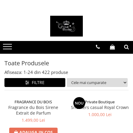
FEMEI
BĂRBAȚI
PARFUMURI DE NIȘĂ
PARFUMURI ARĂBEȘTI
Costume
Costume
Parfumuri bărbătești
Parfumuri bărbătești
Treninguri
Jachete
Parfumuri damă
Parfumuri damă
Rochii
Treninguri
Parfumuri unisex
Parfumuri unisex
Rochii de mireasă
Tricouri
Seturi cadou
Set parfumuri
Toate Produsele
Tricouri
Încălțăminte
Afiseaza:
1-
24
din
422
produse
Pantofi casual
Genți
FILTRE
Încălțăminte sport
Ghete
FRAGRANCE DU BOIS
Private Boutique
NOU
Accesorii
Fragrance du Bois Sirene
Sneakers casual Royal Crown
Extrait de Parfum
1.000,00 Lei
1.499,00 Lei
ADAUGA IN COS