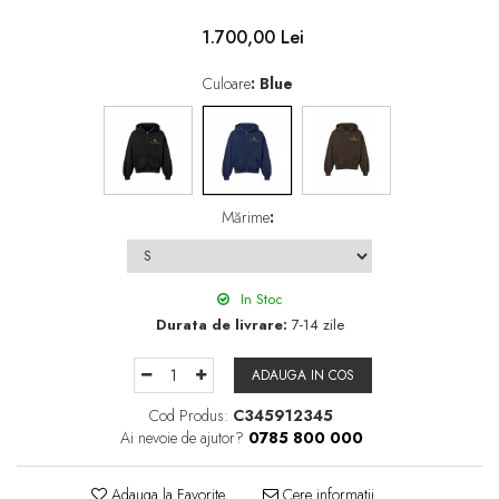
1.700,00 Lei
Culoare
: Blue
Mărime
:
In Stoc
Durata de livrare:
7-14 zile
ADAUGA IN COS
Cod Produs:
C345912345
Ai nevoie de ajutor?
0785 800 000
Adauga la Favorite
Cere informatii