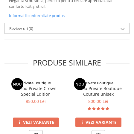
elegantă și durabilă, perfectă pentru cei care apreciază atât
confortul cât și stilul.
Informatii conformitate produs
Review-uri
(0)
PRODUSE SIMILARE
Private Boutique
Private Boutique
NOU
NOU
Tricou Private Crown
Tricou Private Boutique
Special Edition
Couture unisex
850,00 Lei
800,00 Lei
VEZI VARIANTE
VEZI VARIANTE