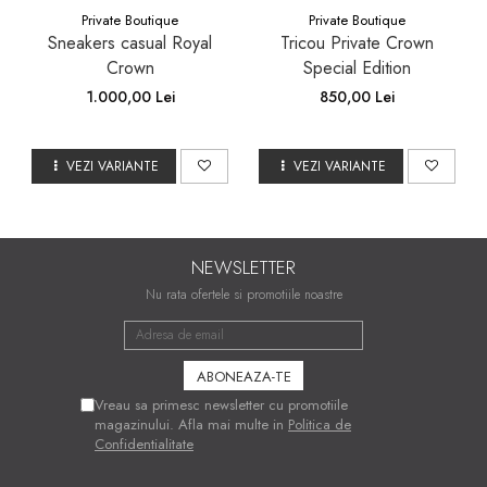
Private Boutique
Private Boutique
Sneakers casual Royal
Tricou Private Crown
Crown
Special Edition
1.000,00 Lei
850,00 Lei
VEZI VARIANTE
VEZI VARIANTE
NEWSLETTER
Nu rata ofertele si promotiile noastre
Vreau sa primesc newsletter cu promotiile
magazinului. Afla mai multe in
Politica de
Confidentialitate