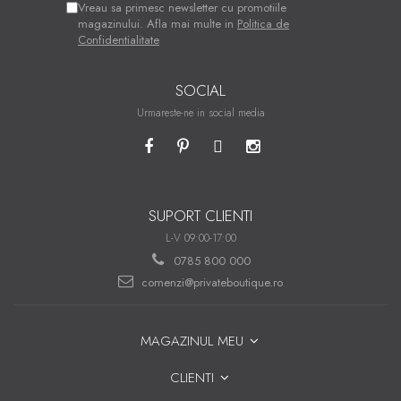
Vreau sa primesc newsletter cu promotiile
magazinului. Afla mai multe in
Politica de
Confidentialitate
SOCIAL
Urmareste-ne in social media
SUPORT CLIENTI
L-V 09:00-17:00
0785 800 000
comenzi@privateboutique.ro
MAGAZINUL MEU
CLIENTI