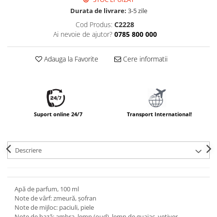
Durata de livrare:
3-5 zile
Cod Produs:
C2228
Ai nevoie de ajutor?
0785 800 000
Adauga la Favorite
Cere informatii
Suport online 24/7
Transport International!
Descriere
Apă de parfum, 100 ml
Note de vârf: zmeură, șofran
Note de mijloc: paciuli, piele
Note de bază: ambra, lemn (oud), lemn de guaiac, vetiver,