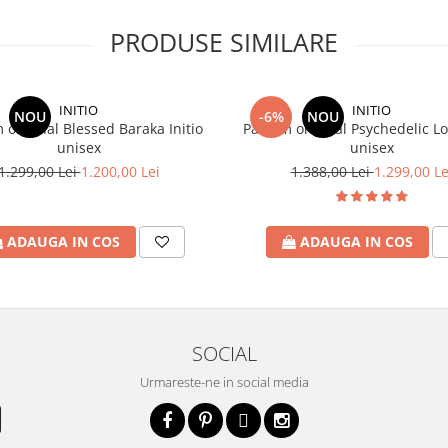
PRODUSE SIMILARE
INITIO
INITIO
NOU
-6%
NOU
 original Blessed Baraka Initio
Parfum original Psychedelic Lov
unisex
unisex
1.299,00 Lei
1.200,00 Lei
1.388,00 Lei
1.299,00 Le
ADAUGA IN COS
ADAUGA IN COS
SOCIAL
Urmareste-ne in social media