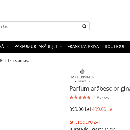
ȘĂ
PARFUMURI ARĂBEȘTI
FRANCIZA PRIVATE BOUTIQUE
Bois D'Iris unisex
Parfum arăbesc origina
1 Review
899,00 Lei
499,00 Lei
STOC EPUIZAT
Durata de livrare:
3-5 zile