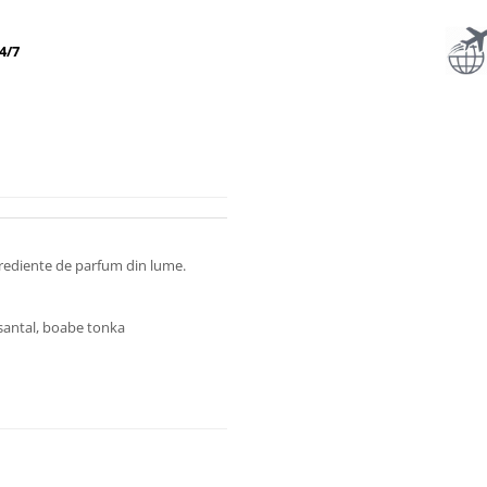
4/7
grediente de parfum din lume.
 santal, boabe tonka