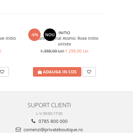
INITIO
-6%
NOU
-8%
e Initio
Parfum original Atomic Rose Initio
Parfum ori
unisex
i
1.388,00 Lei
1.299,00 Lei
1.
ADAUGA IN COS
A
SUPORT CLIENTI
L-V 09:00-17:00
0785 800 000
comenzi@privateboutique.ro