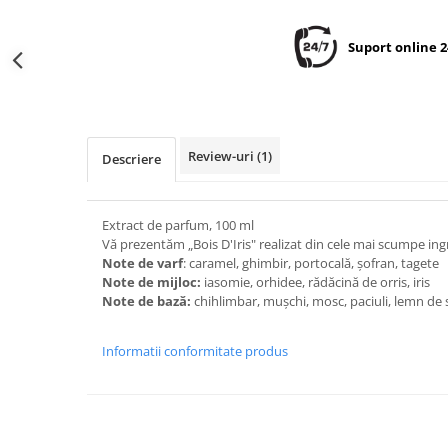
Suport online 2
Review-uri
(1)
Descriere
Extract de parfum, 100 ml
Vă prezentăm „Bois D'Iris" realizat din cele mai scumpe in
Note de varf
: caramel, ghimbir, portocală, șofran, tagete
Note de mijloc:
iasomie, orhidee, rădăcină de orris, iris
Note de bază:
chihlimbar, mușchi, mosc, paciuli, lemn de
Informatii conformitate produs