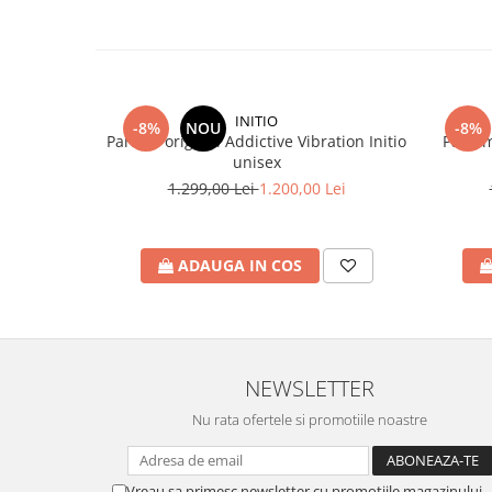
INITIO
-8%
NOU
-8%
Parfum original Addictive Vibration Initio
Parfum
unisex
1.299,00 Lei
1.200,00 Lei
ADAUGA IN COS
NEWSLETTER
Nu rata ofertele si promotiile noastre
Vreau sa primesc newsletter cu promotiile magazinului.