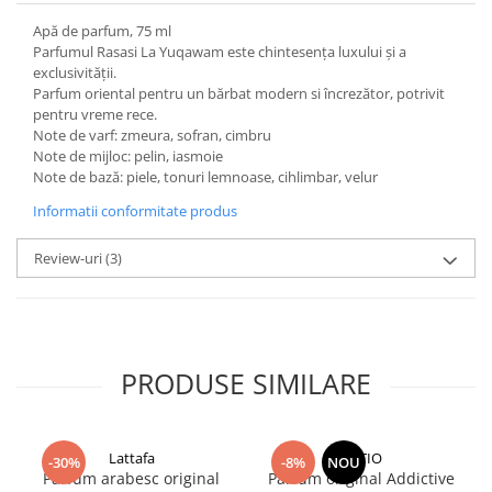
Apă de parfum, 75 ml
Parfumul Rasasi La Yuqawam este chintesența luxului și a
exclusivității.
Parfum oriental pentru un bărbat modern si încrezător, potrivit
pentru vreme rece.
Note de varf: zmeura, sofran, cimbru
Note de mijloc: pelin, iasmoie
Note de bază: piele, tonuri lemnoase, cihlimbar, velur
Informatii conformitate produs
Review-uri
(3)
PRODUSE SIMILARE
Lattafa
INITIO
-30%
-8%
NOU
Parfum arabesc original
Parfum original Addictive