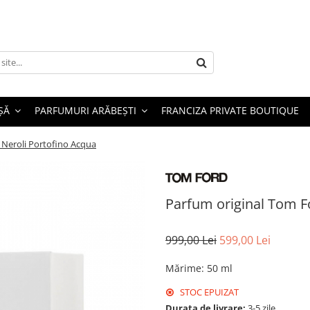
ȘĂ
PARFUMURI ARĂBEȘTI
FRANCIZA PRIVATE BOUTIQUE
 Neroli Portofino Acqua
Parfum original Tom F
999,00 Lei
599,00 Lei
Mărime
:
50 ml
STOC EPUIZAT
Durata de livrare:
3-5 zile