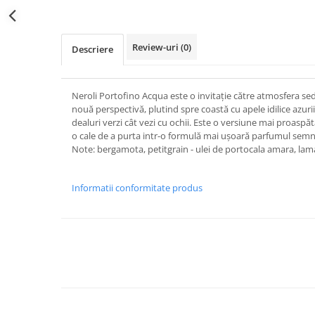
Review-uri
(0)
Descriere
Neroli Portofino Acqua este o invitație către atmosfera sed
nouă perspectivă, plutind spre coastă cu apele idilice azurii,
dealuri verzi cât vezi cu ochii. Este o versiune mai proaspă
o cale de a purta intr-o formulă mai ușoară parfumul semna
Note: bergamota, petitgrain - ulei de portocala amara, lam
Informatii conformitate produs