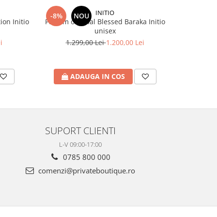
INITIO
-8%
NOU
-6%
ion Initio
Parfum original Blessed Baraka Initio
Parfum ori
unisex
i
1.299,00 Lei
1.200,00 Lei
1.
ADAUGA IN COS
A
SUPORT CLIENTI
L-V 09:00-17:00
0785 800 000
comenzi@privateboutique.ro