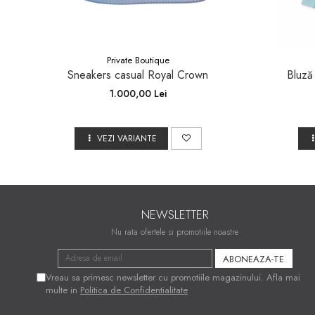
Private Boutique
Sneakers casual Royal Crown
Bluză
1.000,00 Lei
VEZI VARIANTE
NEWSLETTER
Nu rata ofertele si promotiile noastre
Vreau sa primesc newsletter cu promotiile magazinului. Afla mai
multe in
Politica de Confidentialitate