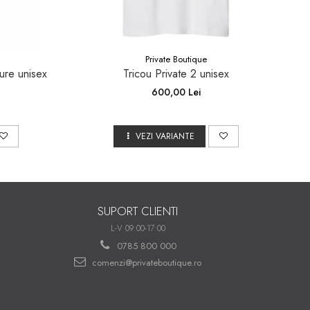
Private Boutique
ure unisex
Tricou Private 2 unisex
600,00 Lei
VEZI VARIANTE
SUPORT CLIENTI
L-V 09:00-17:00
0785 800 000
comenzi@privateboutique.ro