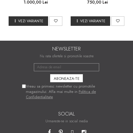
1.000,00 Lei
750,00 Lei
VEZI VARIANTE
VEZI VARIANTE
NEWSLETTER
Nu rata ofertele si promotiile noastre
Vreau sa primesc newsletter cu promotiile
magazinului. Afla mai multe in
Politica de
Confidentialitate
SOCIAL
Urmareste-ne in social media