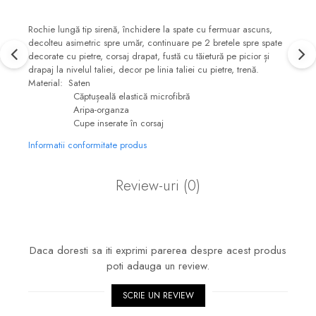
Rochie lungă tip sirenă, închidere la spate cu fermuar ascuns,
decolteu asimetric spre umăr, continuare pe 2 bretele spre spate
decorate cu pietre, corsaj drapat, fustă cu tăietură pe picior și
drapaj la nivelul taliei, decor pe linia taliei cu pietre, trenă.
Material: Saten
Căptușeală elastică microfibră
Aripa-organza
Cupe inserate în corsaj
Informatii conformitate produs
Review-uri
(0)
Daca doresti sa iti exprimi parerea despre acest produs
poti adauga un review.
SCRIE UN REVIEW