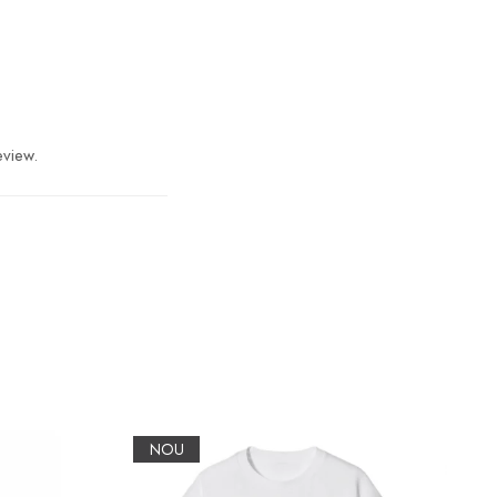
eview.
NOU