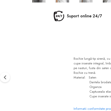
Suport online 24/7
Rochie lungă tip sirenă, cu 
cupe inserate integral, îm
pe nasturi, fusta din saten 
Rochie cu trenă.
Material: Saten
Dantela brodata integ
Organza
Captuseala elastica
Cupe inserate in cors
Informatii conformitate pr