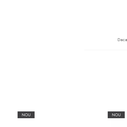
Daca 
NOU
NOU