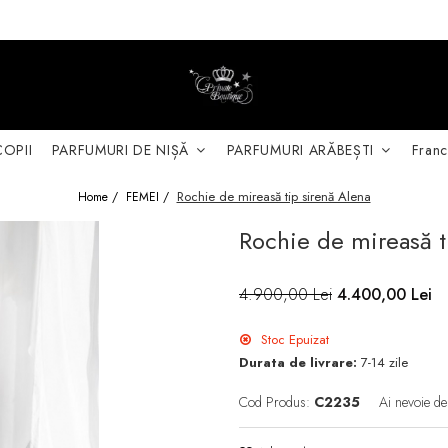
COPII
PARFUMURI DE NIȘĂ
PARFUMURI ARĂBEȘTI
Franc
Rochie de mireasă tip sirenă Alena
Home /
FEMEI /
Rochie de mireasă t
4.900,00 Lei
4.400,00 Lei
Stoc Epuizat
Durata de livrare:
7-14 zile
Cod Produs:
C2235
Ai nevoie de