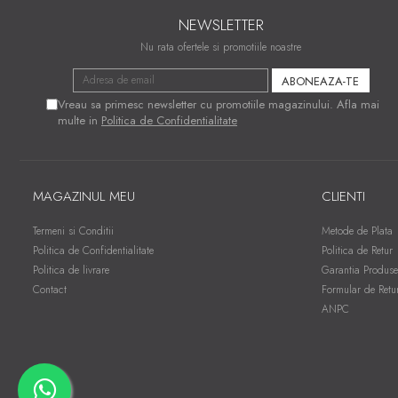
NEWSLETTER
Nu rata ofertele si promotiile noastre
Vreau sa primesc newsletter cu promotiile magazinului. Afla mai
multe in
Politica de Confidentialitate
MAGAZINUL MEU
CLIENTI
Termeni si Conditii
Metode de Plata
Politica de Confidentialitate
Politica de Retur
Politica de livrare
Garantia Produse
Contact
Formular de Retu
ANPC