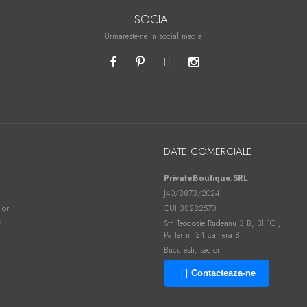
SOCIAL
Urmareste-ne in social media
DATE COMERCIALE
PrivateBoutique.SRL
J40/8873/2024
lor
CUI 38282570
r
Str. Teodosie Rudeanu 3 B, Bl 1C ,
Parter nr 34 camera 8
Bucuresti, sector 1
Contacteaza-ne