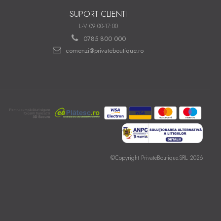
SUPORT CLIENTI
L-V 09:00-17:00
0785 800 000
comenzi@privateboutique.ro
©Copyright PrivateBoutique.SRL 2026