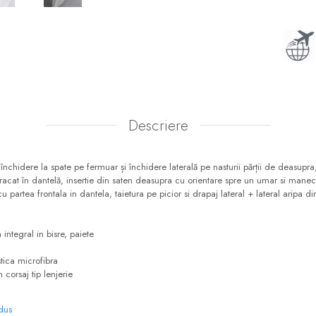
Descriere
închidere la spate pe fermuar și închidere laterală pe nasturii părții de deasupra,
bracat în dantelă, insertie din saten deasupra cu orientare spre un umar si mane
cu partea frontala in dantela, taietura pe picior si drapaj lateral + lateral aripa d
ral in bisre, paiete
 microfibra
aj tip lenjerie
odus