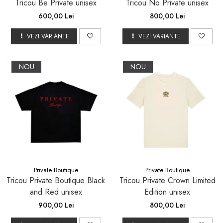
Tricou Be Private unisex
Tricou No Private unisex
600,00 Lei
800,00 Lei
VEZI VARIANTE
VEZI VARIANTE
NOU
NOU
Private Boutique
Private Boutique
Tricou Private Boutique Black
Tricou Private Crown Limited
and Red unisex
Edition unisex
900,00 Lei
800,00 Lei