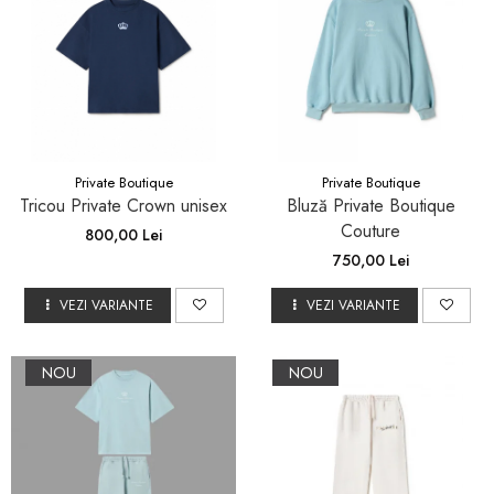
Private Boutique
Private Boutique
Tricou Private Crown unisex
Bluză Private Boutique
Couture
800,00 Lei
750,00 Lei
VEZI VARIANTE
VEZI VARIANTE
NOU
NOU