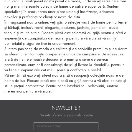
Bun venit la boutique-ul nostru privat de modă, unde vă așteaptă cele mai
noi și mai interesante colecții de haine de calitate superioară. Suntem
specializați în producerea unor piese unice și îndrăznețe, adaptate
nevoilor și preferințelor clienților noștri de elită.
În magazinul nostru online, veți găsi o selecție vastă de haine pentru femei
și bărbați, inclusiv rochii elegante, costume, jachete, pantaloni, bluze,
tricouri și multe altele. Fiecare piesă este selectată cu grijă pentru a oferi o
experiență de cumpărături de neuitat și pentru a vă ajuta să vă simțiți
confortabil și sigur pe tine în orice moment.
Suntem pasionați de moda de calitate și de serviciile premium și ne dorim
să oferim clienților noștri o experiență unică de cumpărare. De aceea, în
afară de hainele noastre deosebite, oferim și o serie de servicii
personalizate, cum ar fi consultanță de stil și livrare la domiciliu, pentru a
vă face cumpărăturile cât mai ușoare și confortabile posibil.
Vă invităm să explorați site-ul nostru și să descoperiți colecțiile noastre de
haine de lux. Fiecare piesă este aleasă cu grijă pentru a vă oferi calitate și
stil la prețuri competitive. Pentru orice întrebări sau nelămuriri, suntem
mereu aici pentru a vă ajuta.
NEWSLETTER
Nu rata ofertele si promotiile noastre