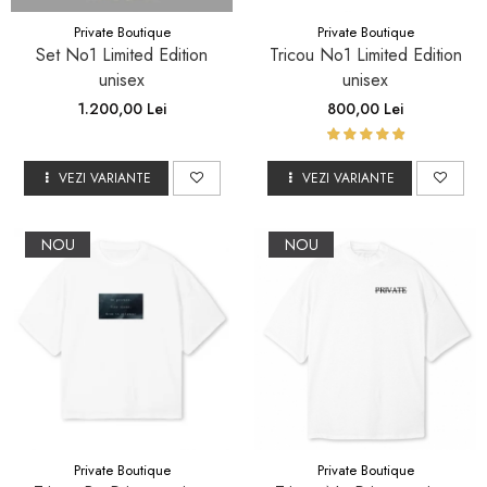
Private Boutique
Private Boutique
Set No1 Limited Edition
Tricou No1 Limited Edition
unisex
unisex
1.200,00 Lei
800,00 Lei
VEZI VARIANTE
VEZI VARIANTE
NOU
NOU
Private Boutique
Private Boutique