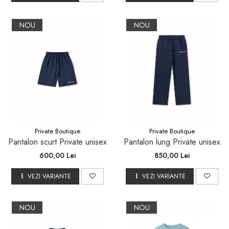
NOU
NOU
Private Boutique
Private Boutique
Pantalon scurt Private unisex
Pantalon lung Private unisex
600,00 Lei
850,00 Lei
VEZI VARIANTE
VEZI VARIANTE
NOU
NOU