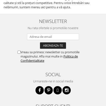
calitate și stil la prețuri competitive. Pentru orice întrebări sau
nelămuriri, suntem mereu aici pentru a vă ajuta.
NEWSLETTER
Nu rata ofertele si promotiile noastre
Vreau sa primesc newsletter cu promotiile
magazinului. Afla mai multe in
Politica de
Confidentialitate
SOCIAL
Urmareste-ne in social media