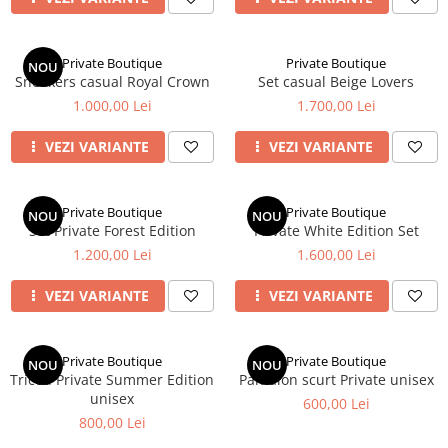
Private Boutique
Private Boutique
NOU
Sneakers casual Royal Crown
Set casual Beige Lovers
1.000,00 Lei
1.700,00 Lei
VEZI VARIANTE
VEZI VARIANTE
Private Boutique
Private Boutique
NOU
NOU
Set Private Forest Edition
Private White Edition Set
1.200,00 Lei
1.600,00 Lei
VEZI VARIANTE
VEZI VARIANTE
Private Boutique
Private Boutique
NOU
NOU
Tricou Private Summer Edition
Pantalon scurt Private unisex
unisex
600,00 Lei
800,00 Lei