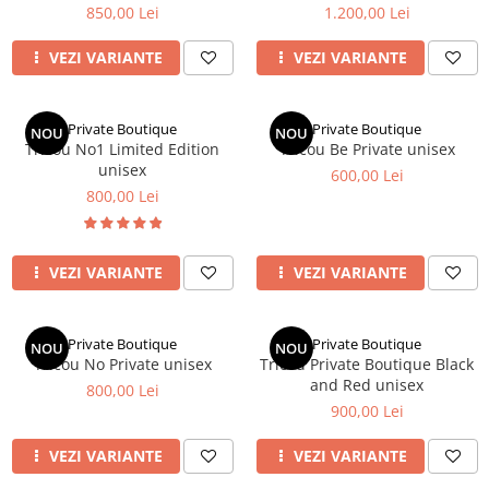
850,00 Lei
1.200,00 Lei
VEZI VARIANTE
VEZI VARIANTE
Private Boutique
Private Boutique
NOU
NOU
Tricou No1 Limited Edition
Tricou Be Private unisex
unisex
600,00 Lei
800,00 Lei
VEZI VARIANTE
VEZI VARIANTE
Private Boutique
Private Boutique
NOU
NOU
Tricou No Private unisex
Tricou Private Boutique Black
and Red unisex
800,00 Lei
900,00 Lei
VEZI VARIANTE
VEZI VARIANTE