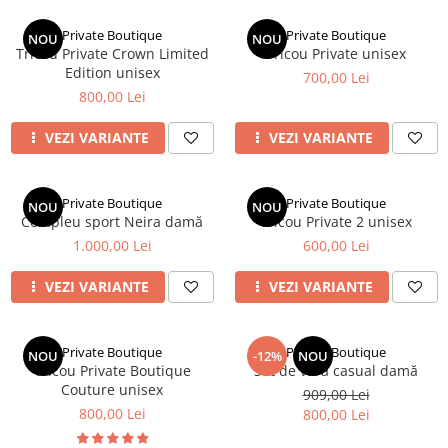
Private Boutique
Private Boutique
NOU
NOU
Tricou Private Crown Limited
Tricou Private unisex
Edition unisex
700,00 Lei
800,00 Lei
VEZI VARIANTE
VEZI VARIANTE
Private Boutique
Private Boutique
NOU
NOU
Compleu sport Neira damă
Tricou Private 2 unisex
1.000,00 Lei
600,00 Lei
VEZI VARIANTE
VEZI VARIANTE
Private Boutique
Private Boutique
NOU
-12%
NOU
Tricou Private Boutique
Set de vară casual damă
Couture unisex
909,00 Lei
800,00 Lei
800,00 Lei