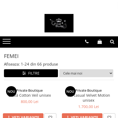
FEMEI
BĂRBAȚI
PARFUMURI DE NIȘĂ
PARFUMURI ARĂBEȘTI
Costume
Costume
Parfumuri bărbătești
Parfumuri bărbătești
Treninguri
Jachete
Parfumuri damă
Parfumuri damă
Rochii
Treninguri
Parfumuri unisex
Parfumuri unisex
Rochii de mireasă
Tricouri
Seturi cadou
Set parfumuri
FEMEI
Tricouri
Încălțăminte
Afiseaza:
1-
24
din
66
produse
Pantofi casual
Genți
FILTRE
Încălțăminte sport
Ghete
Private Boutique
Private Boutique
NOU
NOU
Accesorii
Bluză Cotton Veil unisex
Set casual Velvet Motion
unisex
800,00 Lei
1.700,00 Lei
VEZI VARIANTE
VEZI VARIANTE