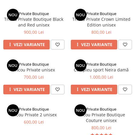
Private Boutique
Private Boutique
NOU
NOU
Tricou Private Boutique Black
Tricou Private Crown Limited
and Red unisex
Edition unisex
900,00 Lei
800,00 Lei
VEZI VARIANTE
VEZI VARIANTE
Private Boutique
Private Boutique
NOU
NOU
Tricou Private unisex
Compleu sport Neira damă
700,00 Lei
1.000,00 Lei
VEZI VARIANTE
VEZI VARIANTE
Private Boutique
Private Boutique
NOU
NOU
Tricou Private 2 unisex
Tricou Private Boutique
Couture unisex
600,00 Lei
800,00 Lei