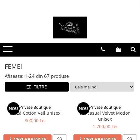
FEMEI
BĂRBAȚI
PARFUMURI DE NIȘĂ
PARFUMURI ARĂBEȘTI
Costume
Costume
Parfumuri bărbătești
Parfumuri bărbătești
Treninguri
Jachete
Parfumuri damă
Parfumuri damă
Rochii
Treninguri
Parfumuri unisex
Parfumuri unisex
Rochii de mireasă
Tricouri
Seturi cadou
Set parfumuri
FEMEI
Tricouri
Încălțăminte
Afiseaza:
1-
24
din
67
produse
Pantofi casual
Genți
FILTRE
Încălțăminte sport
Ghete
Private Boutique
Private Boutique
NOU
NOU
Accesorii
Bluză Cotton Veil unisex
Set casual Velvet Motion
unisex
800,00 Lei
1.700,00 Lei
VEZI VARIANTE
VEZI VARIANTE