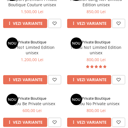
Boutique Couture unisex
Edition unisex
1.500,00 Lei
850,00 Lei
VEZI VARIANTE
VEZI VARIANTE
Private Boutique
Private Boutique
NOU
NOU
Set No1 Limited Edition
Tricou No1 Limited Edition
unisex
unisex
1.200,00 Lei
800,00 Lei
VEZI VARIANTE
VEZI VARIANTE
Private Boutique
Private Boutique
NOU
NOU
Tricou Be Private unisex
Tricou No Private unisex
600,00 Lei
800,00 Lei
VEZI VARIANTE
VEZI VARIANTE