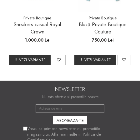
Private Boutique
Private Boutique
Sneakers casual Royal
Bluză Private Boutique
Crown
Couture
1.000,00 Lei
750,00 Lei
VEZI VARIANTE
VEZI VARIANTE
NEWSLETTER
Nu rata ofertele si promotiile noastre
Vreau sa primesc newsletter cu promotiile
magazinului. Afla mai multe in
Politica de
Confidentialitate