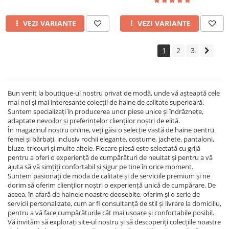
VEZI VARIANTE
VEZI VARIANTE
1
2
3
Bun venit la boutique-ul nostru privat de modă, unde vă așteaptă cele
mai noi și mai interesante colecții de haine de calitate superioară.
Suntem specializați în producerea unor piese unice și îndrăznețe,
adaptate nevoilor și preferințelor clienților noștri de elită.
În magazinul nostru online, veți găsi o selecție vastă de haine pentru
femei și bărbați, inclusiv rochii elegante, costume, jachete, pantaloni,
bluze, tricouri și multe altele. Fiecare piesă este selectată cu grijă
pentru a oferi o experiență de cumpărături de neuitat și pentru a vă
ajuta să vă simțiți confortabil și sigur pe tine în orice moment.
Suntem pasionați de moda de calitate și de serviciile premium și ne
dorim să oferim clienților noștri o experiență unică de cumpărare. De
aceea, în afară de hainele noastre deosebite, oferim și o serie de
servicii personalizate, cum ar fi consultanță de stil și livrare la domiciliu,
pentru a vă face cumpărăturile cât mai ușoare și confortabile posibil.
Vă invităm să explorați site-ul nostru și să descoperiți colecțiile noastre